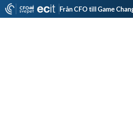
Från CFO till Game Change
Carin
Pettersson
Magnus
Hedlund
@ECIT
@ECIT
Marcus
Samuelsson
@CFOsvepet
On-Demand